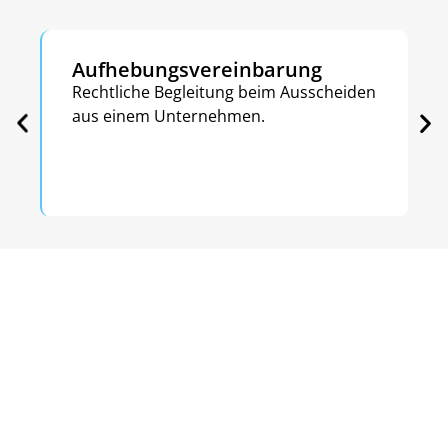
Aufhebungsvereinbarung
Rechtliche Begleitung beim Ausscheiden
aus einem Unternehmen.
Ihr persönlicher Betreuer und ein ganzes
Team nur für sie
Ob ihr Unternehmen in Frankfurt, Zürich, Paris,
Barcelona oder international tätig ist:
Wir sind nie weit weg.