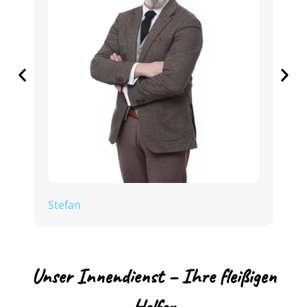
P
Stefan
Unser Innendienst – Ihre fleißigen
Helfer